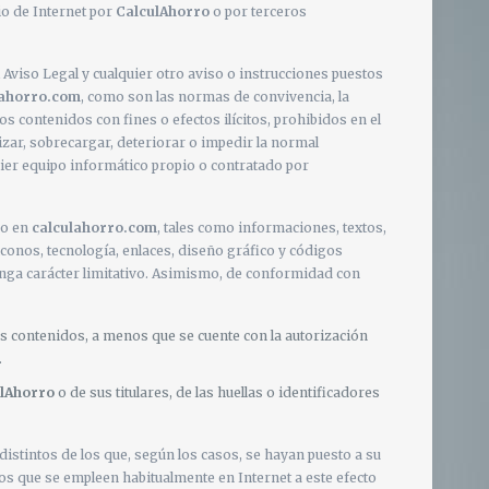
io de Internet por
CalculAhorro
o por terceros
 Aviso Legal y cualquier otro aviso o instrucciones puestos
lahorro.com
, como son las normas de convivencia, la
s contenidos con fines o efectos ilícitos, prohibidos en el
lizar, sobrecargar, deteriorar o impedir la normal
uier equipo informático propio o contratado por
do en
calculahorro.com
, tales como informaciones, textos,
iconos, tecnología, enlaces, diseño gráfico y códigos
enga carácter limitativo. Asimismo, de conformidad con
os contenidos, a menos que se cuente con la autorización
.
lAhorro
o de sus titulares, de las huellas o identificadores
stintos de los que, según los casos, se hayan puesto a su
los que se empleen habitualmente en Internet a este efecto