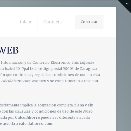
Inicio
Contacta
Contratar
 WEB
 la Información y de Comercio Electrónico,
Iván Lafuente
nta Isabel 10. Ppal Izd., código postal 50003 de Zaragoza,
ión que conforma y regula las condiciones de uso en esta
o
calculahorro.com
, asumen y se comprometen a respetar.
gatoriamente implica la aceptación completa, plena y sin
con las cláusulas y condiciones de uso de este Aviso
icada por
CalculAhorro
puede ser diferente en cada
ue acceda a
calculahorro.com
.