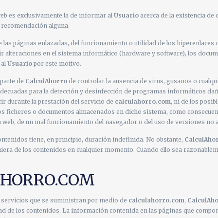
web es exclusivamente la de informar al
Usuario
acerca de la existencia de
i recomendación alguna.
las páginas enlazadas, del funcionamiento o utilidad de los hiperenlaces n
 alteraciones en el sistema informático (hardware y software), los docum
 al
Usuario
por este motivo.
 parte de
CalculAhorro
de controlar la ausencia de virus, gusanos o cualq
 adecuadas para la detección y desinfección de programas informáticos dañ
r durante la prestación del servicio de
calculahorro.com
, ni de los posi
los ficheros o documentos almacenados en dicho sistema, como consecuenci
 la web, de un mal funcionamiento del navegador o del uso de versiones no 
ontenidos tiene, en principio, duración indefinida. No obstante,
CalculAho
uiera de los contenidos en cualquier momento. Cuando ello sea razonablem
AHORRO.COM
 servicios que se suministran por medio de
calculahorro.com
,
CalculAh
lidad de los contenidos. La información contenida en las páginas que compon