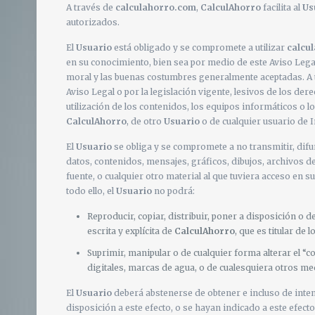
A través de
calculahorro.com
,
CalculAhorro
facilita al
Us
autorizados.
El
Usuario
está obligado y se compromete a utilizar
calcu
en su conocimiento, bien sea por medio de este Aviso Lega
moral y las buenas costumbres generalmente aceptadas. A ta
Aviso Legal o por la legislación vigente, lesivos de los de
utilización de los contenidos, los equipos informáticos o
CalculAhorro
, de otro
Usuario
o de cualquier usuario de 
El
Usuario
se obliga y se compromete a no transmitir, difu
datos, contenidos, mensajes, gráficos, dibujos, archivos d
fuente, o cualquier otro material al que tuviera acceso en 
todo ello, el
Usuario
no podrá:
Reproducir, copiar, distribuir, poner a disposición o
escrita y explícita de
CalculAhorro
, que es titular de
Suprimir, manipular o de cualquier forma alterar el “
digitales, marcas de agua, o de cualesquiera otros me
El
Usuario
deberá abstenerse de obtener e incluso de inten
disposición a este efecto, o se hayan indicado a este efec