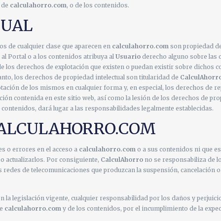
n de
calculahorro.com
, o de los contenidos.
TUAL
os de cualquier clase que aparecen en
calculahorro.com
son propiedad d
al Portal o a los contenidos atribuya al
Usuario
derecho alguno sobre las 
 los derechos de explotación que existen o puedan existir sobre dichos 
anto, los derechos de propiedad intelectual son titularidad de
CalculAhorr
otación de los mismos en cualquier forma y, en especial, los derechos de r
ión contenida en este sitio web, así como la lesión de los derechos de prop
contenidos, dará lugar a las responsabilidades legalmente establecidas.
 CALCULAHORRO.COM
es o errores en el acceso a
calculahorro.com
o a sus contenidos ni que es
o actualizarlos. Por consiguiente,
CalculAhorro
no se responsabiliza de lo
 redes de telecomunicaciones que produzcan la suspensión, cancelación o in
 la legislación vigente, cualquier responsabilidad por los daños y perjuici
de
calculahorro.com
y de los contenidos, por el incumplimiento de la expect