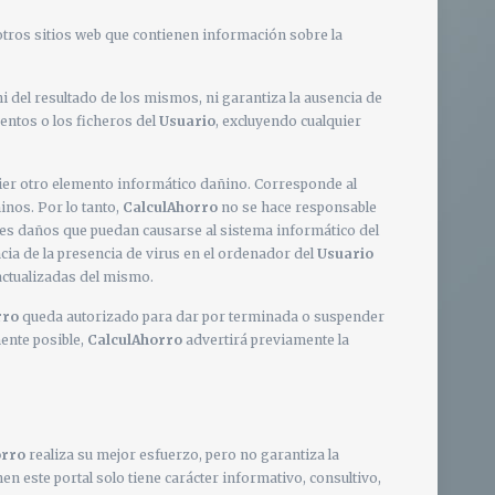
 otros sitios web que contienen información sobre la
i del resultado de los mismos, ni garantiza la ausencia de
entos o los ficheros del
Usuario
, excluyendo cualquier
uier otro elemento informático dañino. Corresponde al
inos. Por lo tanto,
CalculAhorro
no se hace responsable
bles daños que puedan causarse al sistema informático del
a de la presencia de virus en el ordenador del
Usuario
actualizadas del mismo.
rro
queda autorizado para dar por terminada o suspender
ente posible,
CalculAhorro
advertirá previamente la
orro
realiza su mejor esfuerzo, pero no garantiza la
en este portal solo tiene carácter informativo, consultivo,