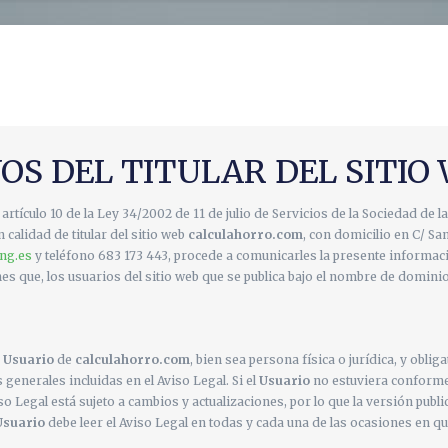
OS DEL TITULAR DEL SITIO
rtículo 10 de la Ley 34/2002 de 11 de julio de Servicios de la Sociedad de
en calidad de titular del sitio web
calculahorro.com
, con domicilio en C/ Sa
ng.es
y teléfono 683 173 443, procede a comunicarles la presente informac
nes que, los usuarios del sitio web que se publica bajo el nombre de domini
e
Usuario
de
calculahorro.com
, bien sea persona física o jurídica, y obli
generales incluidas en el Aviso Legal. Si el
Usuario
no estuviera conforme 
iso Legal está sujeto a cambios y actualizaciones, por lo que la versión publ
Usuario
debe leer el Aviso Legal en todas y cada una de las ocasiones en q