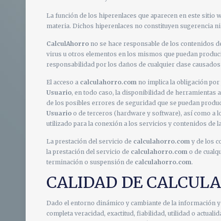
La función de los hiperenlaces que aparecen en este sitio 
materia. Dichos hiperenlaces no constituyen sugerencia n
CalculAhorro
no se hace responsable de los contenidos de 
virus u otros elementos en los mismos que puedan producir
responsabilidad por los daños de cualquier clase causados
El acceso a
calculahorro.com
no implica la obligación por
Usuario
, en todo caso, la disponibilidad de herramientas
de los posibles errores de seguridad que se puedan produci
Usuario
o de terceros (hardware y software), así como a 
utilizado para la conexión a los servicios y contenidos de
La prestación del servicio de
calculahorro.com
y de los c
la prestación del servicio de
calculahorro.com
o de cualq
terminación o suspensión de
calculahorro.com
.
CALIDAD DE CALCUL
Dado el entorno dinámico y cambiante de la información y
completa veracidad, exactitud, fiabilidad, utilidad o actua