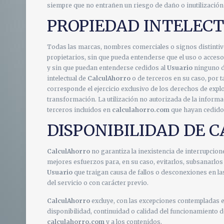
siempre que no entrañen un riesgo de daño o inutilizació
PROPIEDAD INTELEC
Todas las marcas, nombres comerciales o signos distintiv
propietarios, sin que pueda entenderse que el uso o acceso 
y sin que puedan entenderse cedidos al
Usuario
ninguno de
intelectual de
CalculAhorro
o de terceros en su caso, por t
corresponde el ejercicio exclusivo de los derechos de expl
transformación. La utilización no autorizada de la informac
terceros incluidos en
calculahorro.com
que hayan cedido 
DISPONIBILIDAD DE
CalculAhorro
no garantiza la inexistencia de interrupcion
mejores esfuerzos para, en su caso, evitarlos, subsanarlos 
Usuario
que traigan causa de fallos o desconexiones en las
del servicio o con carácter previo.
CalculAhorro
excluye, con las excepciones contempladas en
disponibilidad, continuidad o calidad del funcionamiento 
calculahorro.com
y a los contenidos.