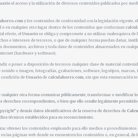
uario
el acceso y la utilización de diversos contenidos publicados por med
lahorro.com
y los contenidos de conformidad con la legislación vigente, el
l o en cualquier otro lugar dentro de los contenidos que conforman
calcu
l efecto, el
Usuario
se obliga y compromete a no utilizar cualesquiera de lo
rechos e intereses de terceros, o que de cualquier forma puedan dañar, inuti
 los documentos, archivos y toda clase de contenidos almacenados en cualq
Internet (hardware y software).
ndir o poner a disposición de terceros cualquier clase de material conteni
e sonido o imagen, fotografías, grabaciones, software, logotipos, marcas, 
su condición de
Usuario
de
calculahorro.com
, sin que esta enumeración t
 de cualquier otra forma comunicar públicamente, transformar o modificar l
 los derechos correspondientes, o bien que ello resulte legalmente permitido
copyright” y demás datos identificativos de la reserva de derechos de
Calcu
dios técnicos establecidos para su reconocimiento.
tar obtener los contenidos empleando para ello medios o procedimientos di
to en las páginas web donde se encuentren los contenidos o, en general, de 