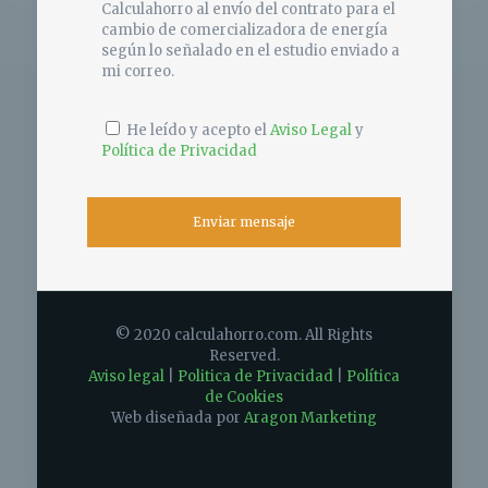
Calculahorro al envío del contrato para el
cambio de comercializadora de energía
según lo señalado en el estudio enviado a
mi correo.
He leído y acepto el
Aviso Legal
y
Política de Privacidad
© 2020 calculahorro.com. All Rights
Reserved.
Aviso legal
|
Politica de Privacidad
|
Política
de Cookies
Web diseñada por
Aragon Marketing